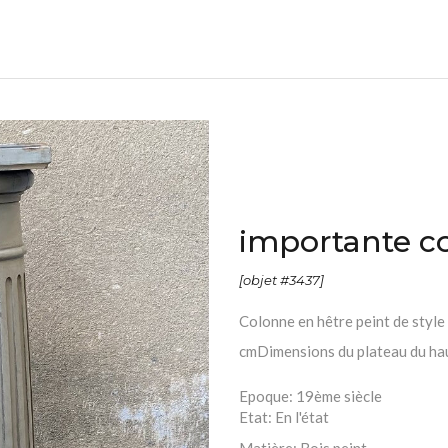
importante co
[objet #3437]
Colonne en hêtre peint de style
cmDimensions du plateau du hau
Epoque:
19ème siècle
Etat:
En l'état