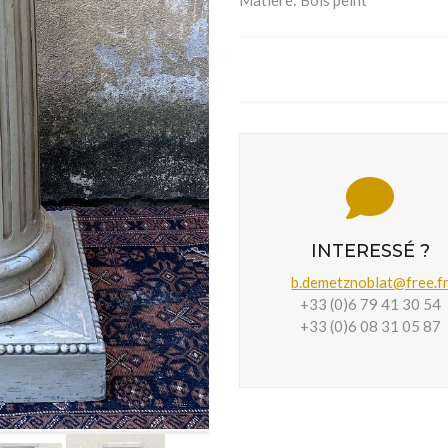
Matière:
Bois peint
INTERESSÉ ?
b.demetznoblat@free.f
+33 (0)6 79 41 30 54
+33 (0)6 08 31 05 87