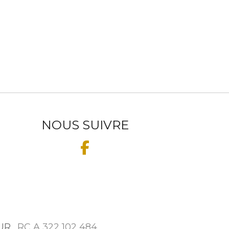
NOUS SUIVRE
UR
.
RC A 322 102 484