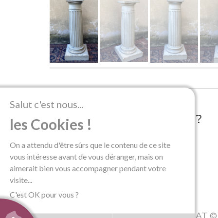
Salut c'est nous...
OÙ NOUS TROUVER ?
les Cookies !
65 rue Gabriel Mouilleron
On a attendu d'être sûrs que le contenu de ce site
54000 Nancy
vous intéresse avant de vous déranger, mais on
FRANCE
aimerait bien vous accompagner pendant votre
visite...
C'est OK pour vous ?
DE METZ-NOBLAT ©