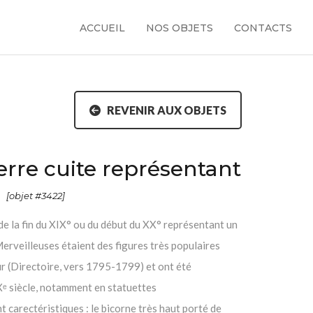
ACCUEIL
NOS OBJETS
CONTACTS
REVENIR AUX OBJETS
terre cuite représentant
e
[objet #3422]
 de la fin du XIX° ou du début du XX° représentant un
Merveilleuses étaient des figures très populaires
r (Directoire, vers 1795-1799) et ont été
ᵉ siècle, notamment en statuettes
t carectéristiques : le bicorne très haut porté de