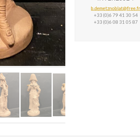
b.demetznoblat@free.f
+33 (0)6 79 41 30 54
+33 (0)6 08 31 05 87