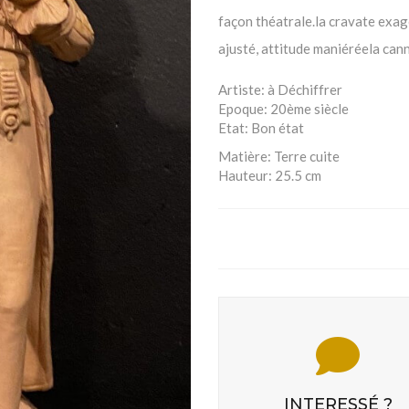
façon théatrale.la cravate exag
ajusté, attitude maniéréela can
Artiste:
à Déchiffrer
Epoque:
20ème siècle
Etat:
Bon état
Matière:
Terre cuite
Hauteur:
25.5 cm
INTERESSÉ ?