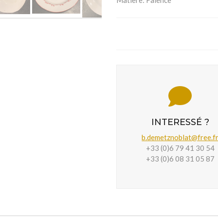
Matière:
Faïence
INTERESSÉ ?
b.demetznoblat@free.f
+33 (0)6 79 41 30 54
+33 (0)6 08 31 05 87