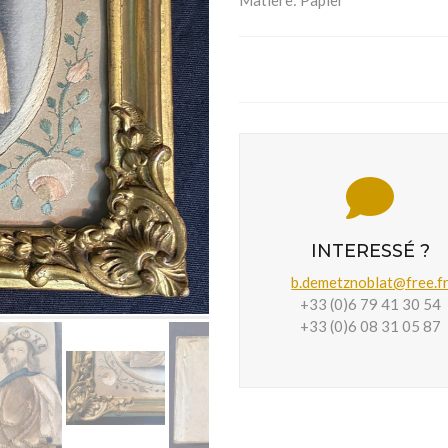
Matière:
Papier
INTERESSÉ ?
b.demetznoblat@free.f
+33 (0)6 79 41 30 54
+33 (0)6 08 31 05 87