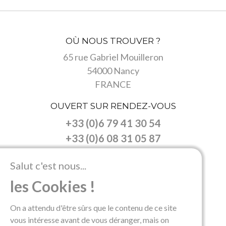
OÙ NOUS TROUVER ?
65 rue Gabriel Mouilleron
54000 Nancy
FRANCE
OUVERT SUR RENDEZ-VOUS
+33 (0)6 79 41 30 54
+33 (0)6 08 31 05 87
NOUS SUIVRE
Salut c'est nous...
les Cookies !
On a attendu d'être sûrs que le contenu de ce site
Accueil
Nos objets
Contacts
vous intéresse avant de vous déranger, mais on
Mentions Légales