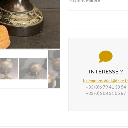
Matière:
Marbre
INTERESSÉ ?
b.demetznoblat@free.f
+33 (0)6 79 41 30 54
+33 (0)6 08 31 05 87