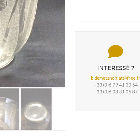
INTERESSÉ ?
b.demetznoblat@free.f
+33 (0)6 79 41 30 54
+33 (0)6 08 31 05 87