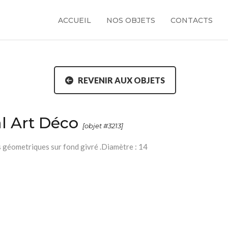
ACCUEIL
NOS OBJETS
CONTACTS
REVENIR AUX OBJETS
al Art Déco
[objet #3213]
fs géometriques sur fond givré .Diamètre : 14