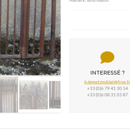
Matière:
Bois massif
INTERESSÉ ?
b.demetznoblat@free.f
+33 (0)6 79 41 30 54
+33 (0)6 08 31 05 87