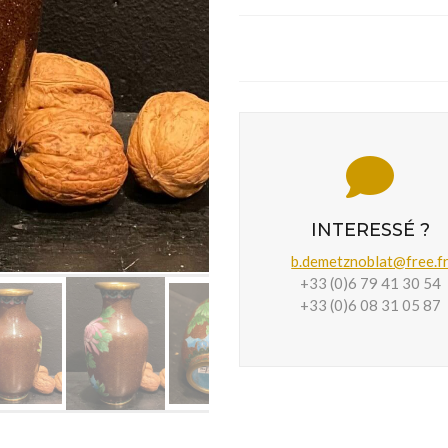
INTERESSÉ ?
b.demetznoblat@free.f
+33 (0)6 79 41 30 54
+33 (0)6 08 31 05 87