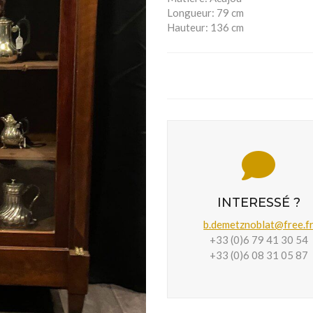
Longueur:
79 cm
Hauteur:
136 cm
INTERESSÉ ?
b.demetznoblat@free.f
+33 (0)6 79 41 30 54
+33 (0)6 08 31 05 87