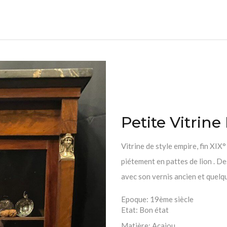
Petite Vitrin
Vitrine de style empire, fin XIX°
piétement en pattes de lion . De
avec son vernis ancien et quel
Epoque:
19ème siècle
Etat:
Bon état
Matière:
Acajou