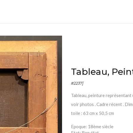
Tableau, Pein
#2237]
Tableau, peinture représentant u
voir photos . Cadre récent . Di
toile : 63 cm x 50,5 cm
Epoque:
18ème siècle
Etat:
Bon état